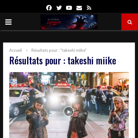
Facebook
Twitter
Youtube
Email
Rss
PRIMARY
MENU
Accueil
Résultats pour : "takeshi miike"
Résultats pour :
takeshi miike