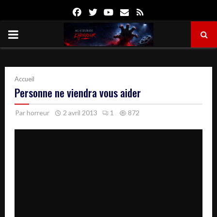
Facebook
Twitter
Youtube
Email
Rss
PRIMARY
MENU
Accueil
Personne ne viendra vous aider
Par
horreur
2 avril 2013
1
872