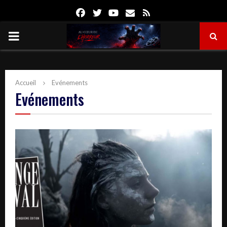
Facebook
Twitter
Youtube
Email
Rss
PRIMARY
MENU
Accueil
Evénements
Evénements