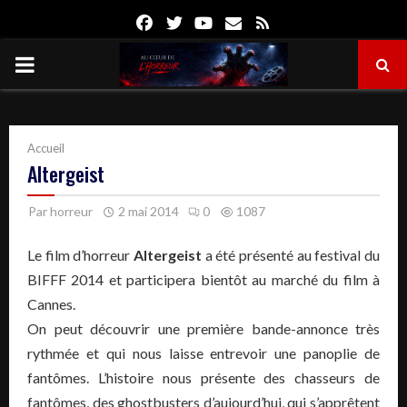
Facebook
Twitter
Youtube
Email
Rss
PRIMARY
MENU
Accueil
Altergeist
Par
horreur
2 mai 2014
0
1087
Le film d’horreur
Altergeist
a été présenté au festival du
BIFFF 2014 et participera bientôt au marché du film à
Cannes.
On peut découvrir une première bande-annonce très
rythmée et qui nous laisse entrevoir une panoplie de
fantômes. L’histoire nous présente des chasseurs de
fantômes, des ghostbusters d’aujourd’hui, qui s’apprêtent