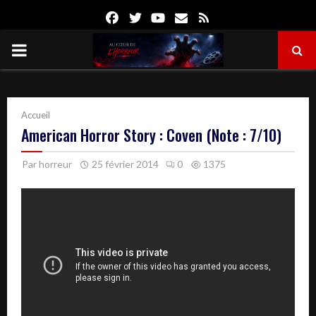
Facebook
Twitter
Youtube
Email
Rss
PRIMARY
MENU
Accueil
American Horror Story : Coven (Note : 7/10)
Par
horreur
25 février 2014
0
1375