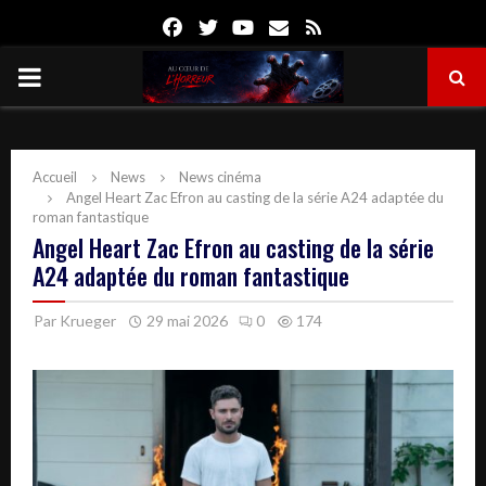
Facebook
Twitter
Youtube
Email
Rss
PRIMARY
MENU
Accueil
News
News cinéma
Angel Heart Zac Efron au casting de la série A24 adaptée du
roman fantastique
Angel Heart Zac Efron au casting de la série
A24 adaptée du roman fantastique
Par
Krueger
29 mai 2026
0
174