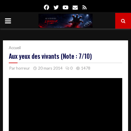
Facebook
Twitter
Youtube
Email
Rss
PRIMARY
MENU
Accueil
Aux yeux des vivants (Note : 7/10)
Par
horreur
20 mars 2014
0
1478