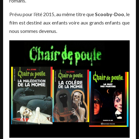
romans.
Prévu pour l’été 2015, au même titre que
Scooby-Doo
, le
film est destiné aux enfants voire aux grands enfants que
nous sommes devenus.