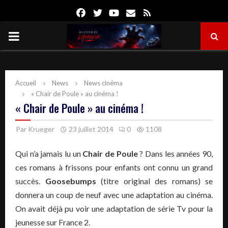
Facebook
Twitter
Youtube
Email
Rss
PRIMARY
MENU
Accueil
News
News cinéma
« Chair de Poule » au cinéma !
« Chair de Poule » au cinéma !
Par
Krueger
23 juillet 2014
0
1108
Qui n’a jamais lu un
Chair de Poule
? Dans les années 90,
ces romans à frissons pour enfants ont connu un grand
succès.
Goosebumps
(titre original des romans) se
donnera un coup de neuf avec une adaptation au cinéma.
On avait déjà pu voir une adaptation de série Tv pour la
jeunesse sur France 2.