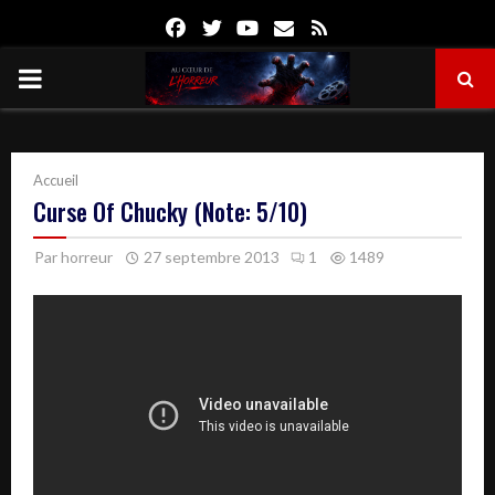
Facebook
Twitter
Youtube
Email
Rss
PRIMARY
MENU
Accueil
Curse Of Chucky (Note: 5/10)
Par
horreur
27 septembre 2013
1
1489