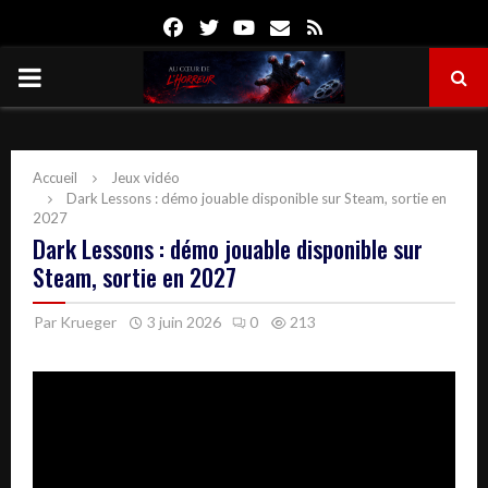
Facebook
Twitter
Youtube
Email
Rss
PRIMARY
MENU
Accueil
Jeux vidéo
Dark Lessons : démo jouable disponible sur Steam, sortie en
2027
Dark Lessons : démo jouable disponible sur
Steam, sortie en 2027
Par
Krueger
3 juin 2026
0
213