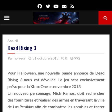
Facebook
Twitter
Youtube
Email
Rss
PRIMARY
MENU
Accueil
Dead Rising 3
Par
horreur
31 octobre 2013
0
992
Pour Halloween, une nouvelle bande annonce de Dead
Rising 3 nous est dévoilée. Le jeu sera exclusivement
prévu pour la Xbox One en novembre 2013.
Un nouveau personnage, Nick Ramos, doit rechercher
des fournitures et réaliser des armes en traversant la ville
de
Los Perdidos
afin de combattre les zombies et tenter