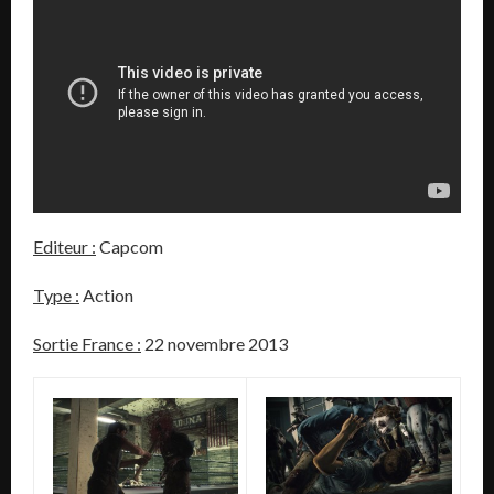
Editeur :
Capcom
Type :
Action
Sortie France :
22 novembre 2013