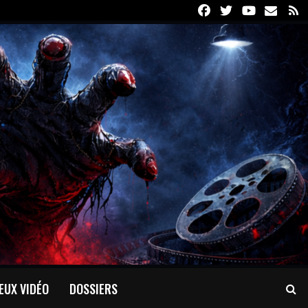
Facebook
Twitter
Youtube
Email
R
EUX VIDÉO
DOSSIERS