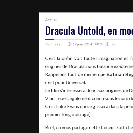
Accueil
Dracula Untold, en m
Par
horreur
19 juin 2014
0
845
C’est là qu’on voit toute l’imagination et 
origines de Dracula, nous balance exactem
Rappelons tout de même que
Batman Beg
c’est pour Universal.
Le film s’intéressera donc aux origines de D
Vlad Tepes, également connu sous le nom de
C’est Luke Evans qui se glissera dans la peau
premier long métrage).
Bref, on vous partage cette fameuse affiche 