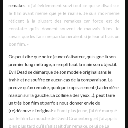
remakes:
« j’ai évidemment suivi tout ce qui se disait sur
le film avant même que je le réalise. Je suis moi-même
réticent à la plupart des remakes car force est de
constater qu’ils donnent souvent de mauvais films. Je
savais que les fans me pardonneraient si je leur offrais un
bon film. »
On peut dire que notre jeune réalisateur, qui signe là son
premier long métrage, a rempli haut la main son objectif.
Evil Dead se démarque de son modèle original sans le
trahir et ne souffre en aucun cas de la comparaison. La
preuve qu’un remake, quoique trop rarement (La dernière
maison sur la gauche, La colline a des yeux…), peut faire
un très bon film et parfois nous donner envie de
(re)découvrir l’original:
« Etant plus jeune, j’ai été marqué
par le film La mouche de David Cronenberg, et j’ai appris
bien plus tard qu’il s’agissait d’un remake, celui de La