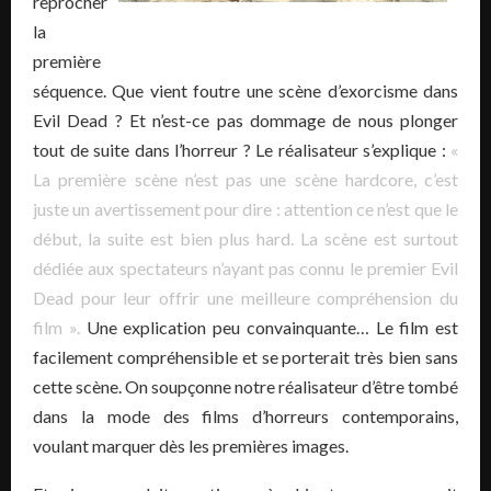
reprocher
la
première
séquence. Que vient foutre une scène d’exorcisme dans
Evil Dead ? Et n’est-ce pas dommage de nous plonger
tout de suite dans l’horreur ? Le réalisateur s’explique :
«
La première scène n’est pas une scène hardcore, c’est
juste un avertissement pour dire : attention ce n’est que le
début, la suite est bien plus hard. La scène est surtout
dédiée aux spectateurs n’ayant pas connu le premier Evil
Dead pour leur offrir une meilleure compréhension du
film ».
Une explication peu convainquante… Le film est
facilement compréhensible et se porterait très bien sans
cette scène. On soupçonne notre réalisateur d’être tombé
dans la mode des films d’horreurs contemporains,
voulant marquer dès les premières images.