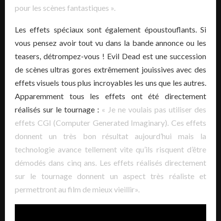
pour les scènes fantastiques ».
Les effets spéciaux sont également époustouflants. Si
vous pensez avoir tout vu dans la bande annonce ou les
teasers, détrompez-vous ! Evil Dead est une succession
de scènes ultras gores extrêmement jouissives avec des
effets visuels tous plus incroyables les uns que les autres.
Apparemment tous les effets ont été directement
réalisés sur le tournage :
« Je ne voulais pas utiliser des
effets CGI (Computer Generated Imaginary). Ces effets
donnent un très bon résultat aujourd’hui mais la
technologie avance tellement vite qu’ils risquent d’être
démodés dans cinq ans. Les effets réalisés directement
sur le tournage donnent un aspect très réaliste et
permettront au film de mieux vieillir».