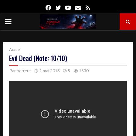
Facebook
Twitter
Youtube
Email
Rss
PRIMARY
MENU
Accueil
Evil Dead (Note: 10/10)
Par
horreur
1 mai 2013
5
1530