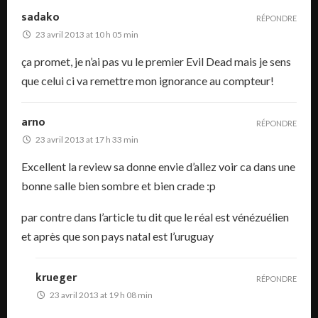
sadako
RÉPONDRE
23 avril 2013 at 10 h 05 min
ça promet, je n’ai pas vu le premier Evil Dead mais je sens
que celui ci va remettre mon ignorance au compteur!
arno
RÉPONDRE
23 avril 2013 at 17 h 33 min
Excellent la review sa donne envie d’allez voir ca dans une
bonne salle bien sombre et bien crade :p
par contre dans l’article tu dit que le réal est vénézuélien
et après que son pays natal est l’uruguay
krueger
RÉPONDRE
23 avril 2013 at 19 h 08 min