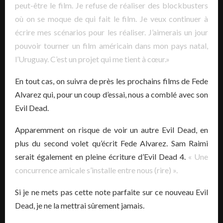
peut-être le film. Je refuse de réaliser des blockbusters
où on se moque de qui fait le film. Je veux continuer à
écrire mes scénarios pour les réaliser. J’aimerais un jour
pouvoir tourner un film américain dans mon pays natal,
l’Uruguay. C’est un projet qui me tient à cœur.»
En tout cas, on suivra de près les prochains films de Fede
Alvarez qui, pour un coup d’essai, nous a comblé avec son
Evil Dead.
Apparemment on risque de voir un autre Evil Dead, en
plus du second volet qu’écrit Fede Alvarez. Sam Raimi
serait également en pleine écriture d’Evil Dead 4.
« Une
concurrence amicale s’installe entre nous (rire) ».
Si je ne mets pas cette note parfaite sur ce nouveau Evil
Dead, je ne la mettrai sûrement jamais.