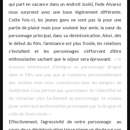
qui part en vacance dans un endroit isolé), Fede Alvarez
nous surprend avec une base légèrement différente.
Cette fois-ci, les jeunes gens ne sont pas là pour une
partie de plaisir mais pour soutenir leur amie, la sœur du
personnage principal, dans sa désintoxication. Ainsi, dès
le début du film, l’ambiance est plus froide, les relations
s’installent et les personnages s’efforcent d’être
enthousiastes sachant que le séjour sera éprouvant.
« Je
trouvais intéressant d’intégrer un personnage drogué
dans le film, non pas que je connaisse personnellement
des Junkies mais nous connaissons tous les dangers de
l’addiction. Cela permet aux spectateurs de s’identifier et
de s’attacher plus facilement au personnage. Je voulais
jouer entre la transformation provoquée par la drogue et
celle de l’exorcisme. »
Effectivement, l’agressivité de notre personnage au
cours de sa déxintoxication laisse planer un doute sur son