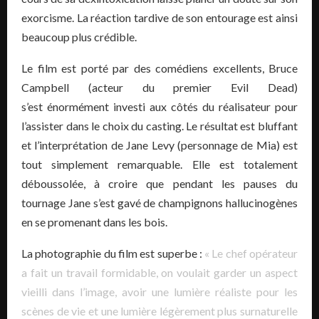
exorcisme. La réaction tardive de son entourage est ainsi
beaucoup plus crédible.
Le film est porté par des comédiens excellents, Bruce
Campbell (acteur du premier Evil Dead)
s’est énormément investi aux côtés du réalisateur pour
l’assister dans le choix du casting. Le résultat est bluffant
et l’interprétation de Jane Levy (personnage de Mia) est
tout simplement remarquable. Elle est totalement
déboussolée, à croire que pendant les pauses du
tournage Jane s’est gavé de champignons hallucinogènes
en se promenant dans les bois.
La photographie du film est superbe :
« Le chef opérateur
a fait un travail formidable, on voulait garder un aspect
vieilli dans l’image, avoir une lumière réaliste pour les
scènes de vie et une lumière légèrement plus surnaturelle