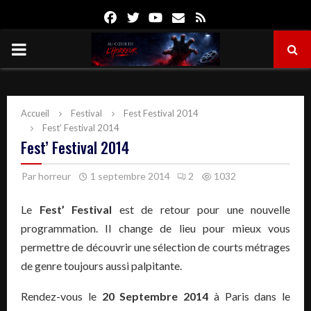
Facebook
Twitter
Youtube
Email
Rss
PRIMARY
MENU
Accueil
Festival
Fest Festival 2014
Fest’ Festival 2014
Fest’ Festival 2014
Par
horreur
1 septembre 2014
2
1032
Le
Fest’ Festival
est de retour pour une nouvelle
programmation. Il change de lieu pour mieux vous
permettre de découvrir une sélection de courts métrages
de genre toujours aussi palpitante.
Rendez-vous le
20 Septembre 2014
à Paris dans le