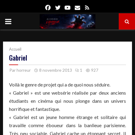
Facebook
Twitter
Youtube
Email
Rss
PRIMARY
MENU
Accueil
Gabriel
Par
horreur
8 novembre 2013
1
927
Voilà le genre de projet qui a de quoi nous séduire.
« Gabriel » est une websérie réalisée par deux anciens
étudiants en cinéma qui nous plonge dans un univers
horrifique et fantastique.
« Gabriel est un jeune homme étrange et solitaire qui
travaille comme éboueur dans la banlieue parisienne.
Très peu sociable, Gabriel cache un étonnant secret. Il