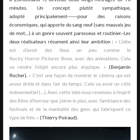
minutes. Un concept plutôt sympathique,
adopté principalement
pour des raisons
économiques, qui apporte du sang neuf (sans mauvais jeu
de mot…) à un genre souvent paresseux et routinier.
Les
deux réalisateurs résument ainsi leur ambition :
« L’idée
est d’avoir des lieux un peu comme le
Rocky Horror Pictures Show, avec des animations. Cela
va rendre l’objet encore plus atypique. »
(Benjamin
Rocher).
« C’est une façon de montrer le cinéma qui est
assez drôle et dans l’air du temps. Cela va avoir un côté
évènementiel (…). Avec cette idée nous revenons à l’esprit
des films d’horreur que j’aime le plus, avec l’ambiance des
festivals et de la mentalité des gens qui fabriquent ce
type de film. »
(Thierry Poiraud).