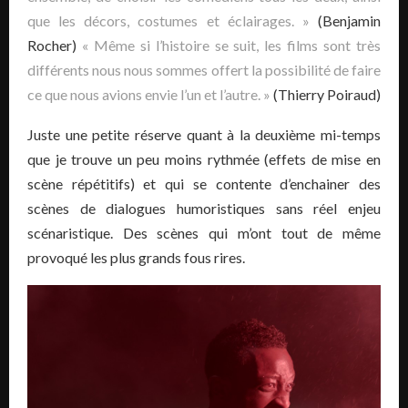
que les décors, costumes et éclairages. »
(Benjamin
Rocher)
« Même si l’histoire se suit, les films sont très
différents nous nous sommes offert la possibilité de faire
ce que nous avions envie l’un et l’autre. »
(Thierry Poiraud)
Juste une petite réserve quant à la deuxième mi-temps
que je trouve un peu moins rythmée (effets de mise en
scène répétitifs) et qui se contente d’enchainer des
scènes de dialogues humoristiques sans réel enjeu
scénaristique. Des scènes qui m’ont tout de même
provoqué les plus grands fous rires.