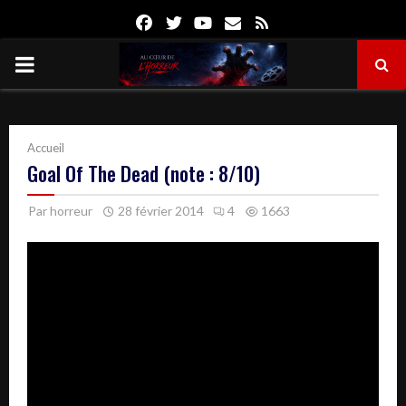
Facebook
Twitter
Youtube
Email
Rss
PRIMARY
MENU
Accueil
Goal Of The Dead (note : 8/10)
Par
horreur
28 février 2014
4
1663