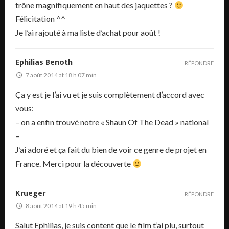
trône magnifiquement en haut des jaquettes ?
Félicitation ^^
Je l’ai rajouté à ma liste d’achat pour août !
Ephilias Benoth
RÉPONDRE
7 août 2014 at 18 h 07 min
Ça y est je l’ai vu et je suis complètement d’accord avec
vous:
– on a enfin trouvé notre « Shaun Of The Dead » national
–
J’ai adoré et ça fait du bien de voir ce genre de projet en
France. Merci pour la découverte
Krueger
RÉPONDRE
8 août 2014 at 19 h 45 min
Salut Ephilias, je suis content que le film t’ai plu, surtout