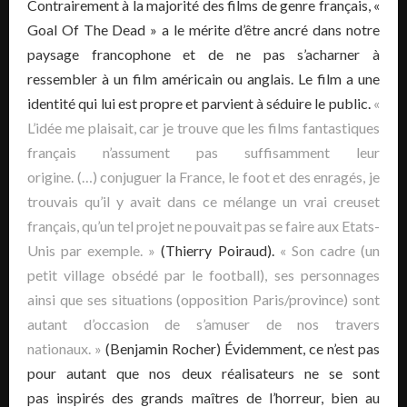
Contrairement à la majorité des films de genre français, «
Goal Of The Dead » a le mérite d’être ancré dans notre
paysage francophone et de ne pas s’acharner à
ressembler à un film américain ou anglais. Le film a une
identité qui lui est propre et parvient à séduire le public.
«
L’idée me plaisait, car je trouve que les films fantastiques
français n’assument pas suffisamment leur
origine. (…) conjuguer la France, le foot et des enragés, je
trouvais qu’il y avait dans ce mélange un vrai creuset
français, qu’un tel projet ne pouvait pas se faire aux Etats-
Unis par exemple. »
(Thierry Poiraud).
« Son cadre (un
petit village obsédé par le football), ses personnages
ainsi que ses situations (opposition Paris/province) sont
autant d’occasion de s’amuser de nos travers
nationaux. »
(Benjamin Rocher) Évidemment, ce n’est pas
pour autant que nos deux réalisateurs ne se sont
pas inspirés des grands maîtres de l’horreur, bien au