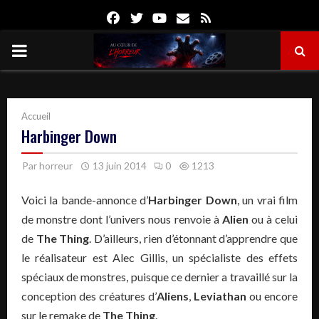
Facebook
Twitter
Youtube
Email
Rss
PRIMARY
MENU
Accueil
Harbinger Down
Par
horreur
13 juin 2014
0
1213
Voici la bande-annonce d’
Harbinger Down
, un vrai film
de monstre dont l’univers nous renvoie à
Alien
ou à celui
de
The Thing
. D’ailleurs, rien d’étonnant d’apprendre que
le réalisateur est Alec Gillis, un spécialiste des effets
spéciaux de monstres, puisque ce dernier a travaillé sur la
conception des créatures d’
Aliens
,
Leviathan
ou encore
sur le remake de
The Thing
.