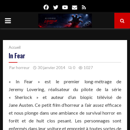
Facebook
Twitter
Youtube
Email
Rss
PRIMARY
MENU
Accueil
In Fear
Par
horreur
30 janvier 2014
0
1027
« In Fear » est le premier long-métrage de
Jeremy Lovering, réalisateur du pilote de la série
« Sherlock » et auteur d’un biopic télévisé de
Jane Austen. Ce petit film d’horreur a l’air assez efficace
et nous plonge dans une ambiance de survival horror en
forêt et de huit clos pesant. Les personnages sont
enfermés dans leur voiture et empreint à toutes sortes de