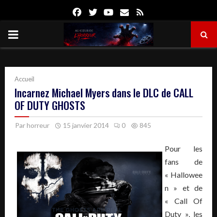
Facebook
Twitter
Youtube
Email
Rss
PRIMARY
MENU
Accueil
Incarnez Michael Myers dans le DLC de CALL
OF DUTY GHOSTS
Par
horreur
15 janvier 2014
0
845
Pour les
fans de
« Hallowee
n » et de
« Call Of
Duty », les