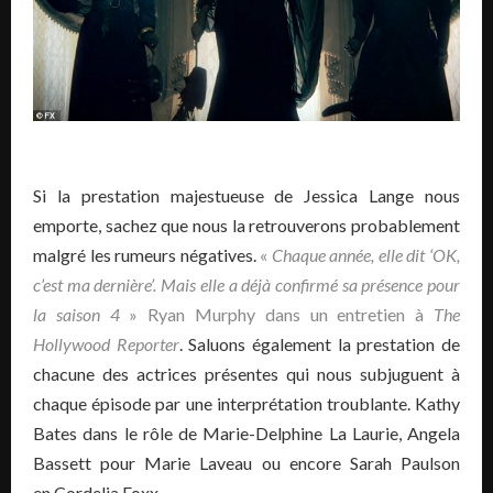
Si la prestation majestueuse de Jessica Lange nous
emporte, sachez que nous la retrouverons probablement
malgré les rumeurs négatives.
«
Chaque année, elle dit ‘OK,
c’est ma dernière’. Mais elle a déjà confirmé sa présence pour
la saison 4
» Ryan Murphy dans un entretien à
The
Hollywood Reporter
. Saluons également la prestation de
chacune des actrices présentes qui nous subjuguent à
chaque épisode par une interprétation troublante. Kathy
Bates dans le rôle de Marie-Delphine La Laurie, Angela
Bassett pour Marie Laveau ou encore Sarah Paulson
en Cordelia Foxx …