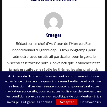
Krueger
Rédacteur en chef d'Au Cœur de l'Horreur. Fan
inconditionnel du genre depuis trop longtemps pour
l'admettre, avec un attrait particulier pour le gore, le
viscéral et le torture porn. Convaincu que la violence n'est
jamais gratuite : elle révèle les thèmes les plus profonds
avec une force que seul le cinéma décomplexé s'autorise.
Au Coeur de l'Horreur utilise des cookies pour vous offrir une
expérience utilisateur de qualité, mesurer l’audience et optimiser
Ce site est une obsession. Les médecins appellent ça
les fonctionnalités des réseaux sociaux. En poursuivant votre
autrement.
navigation sur ce site, vous acceptez l’utilisation de cookies dans
les conditions prévues par notre politique de confidentialité. En
savoir plus et gérer les cookies.
Accepter
En savoir plus