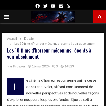
Facebook
Twitter
Youtube
Email
Rss
PRIMARY
MENU
Accueil
Dossier
Les 10 films d’horreur méconnus récents à voir absolument
Les 10 films d’horreur méconnus récents à
voir absolument
Par
Krueger
16 mai 2024
0
14829
e cinéma d’horreur est un genre qui ne cesse
L
de se renouveler, offrant constamment de
nouvelles perspectives et de nouvelles façons
d’explorer nos peurs les plus profondes. Que ce soit à
travers des histoires de fantômes, de monstres, de tueurs