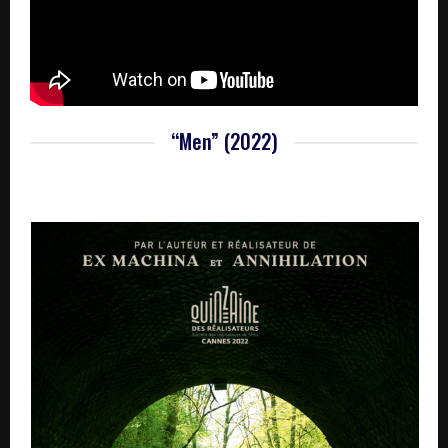
“Men” (2022)