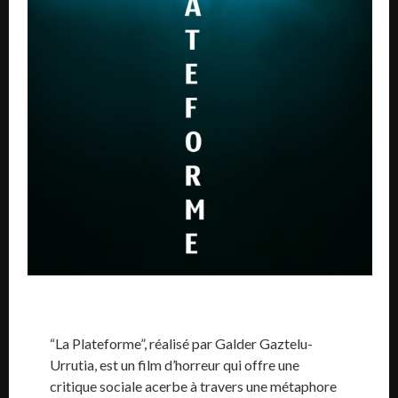
“La Plateforme”, réalisé par Galder Gaztelu-
Urrutia, est un film d’horreur qui offre une
critique sociale acerbe à travers une métaphore