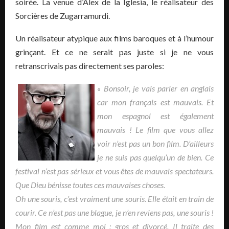
soirée. La venue d’Àlex de la Iglesia, le réalisateur des
Sorcières de Zugarramurdi.
Un réalisateur atypique aux films baroques et à l’humour
grinçant. Et ce ne serait pas juste si je ne vous
retranscrivais pas directement ses paroles:
« Bonsoir, je vais parler en anglais
car mon français est mauvais. Et
mon espagnol est également
mauvais ! Le film que vous allez
voir n’est pas un bon film.
D’ailleurs
je ne suis pas quelqu’un de bien. Ce
festival n’est pas sérieux et vous êtes de mauvais spectateurs.
Que Dieu bénisse toutes ces mauvaises choses.
Oh une souris, c’est vraiment une souris. Elle était en train de
courir. Ce n’est pas une blague, je n’en reviens pas, une souris !
Mon film est comme moi : gros et divorcé. Il traite des