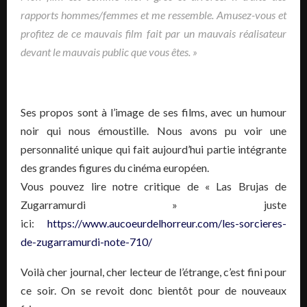
rapports hommes/femmes et me ressemble.
Amusez-vous et
profitez de ce mauvais film fait par un mauvais réalisateur
devant le mauvais public que vous êtes. »
Ses propos sont à l’image de ses films, avec un humour
noir qui nous émoustille. Nous avons pu voir une
personnalité unique qui fait aujourd’hui partie intégrante
des grandes figures du cinéma européen.
Vous pouvez lire notre critique de « Las Brujas de
Zugarramurdi » juste
ici:
https://www.aucoeurdelhorreur.com/les-sorcieres-
de-zugarramurdi-note-710/
Voilà cher journal, cher lecteur de l’étrange, c’est fini pour
ce soir. On se revoit donc bientôt pour de nouveaux