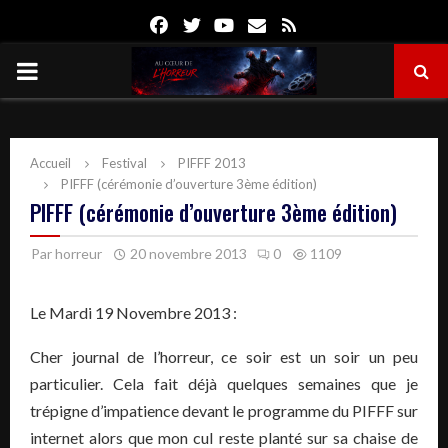
Facebook
Twitter
Youtube
Email
Rss
PRIMARY
MENU
Accueil
Festival
PIFFF 2013
PIFFF (cérémonie d’ouverture 3ème édition)
PIFFF (cérémonie d’ouverture 3ème édition)
Par
horreur
20 novembre 2013
0
1109
Le Mardi 19 Novembre 2013 :
Cher journal de l’horreur, ce soir est un soir un peu
particulier. Cela fait déjà quelques semaines que je
trépigne d’impatience devant le programme du PIFFF sur
internet alors que mon cul reste planté sur sa chaise de