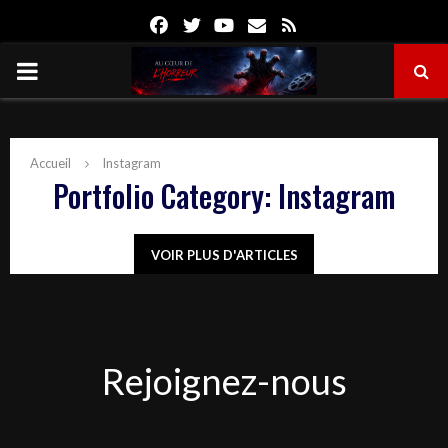
Facebook
Twitter
Youtube
Email
Rss
PRIMARY
MENU
Accueil
Instagram
Portfolio Category: Instagram
VOIR PLUS D'ARTICLES
Rejoignez-
Rejoignez-nous
nous