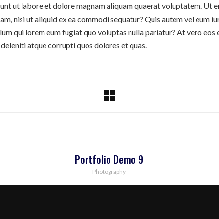
nt ut labore et dolore magnam aliquam quaerat voluptatem. Ut e
am, nisi ut aliquid ex ea commodi sequatur? Quis autem vel eum iure
illum qui lorem eum fugiat quo voluptas nulla pariatur? At vero eos
deleniti atque corrupti quos dolores et quas.
Portfolio Demo 9
Photography