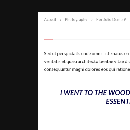
Accueil
Photography
Portfolio Demo 9
Sed ut perspiciatis unde omnis iste natus e
veritatis et quasi architecto beatae vitae d
consequuntur magni dolores eos qui ratione
I WENT TO THE WOODS
ESSENTI