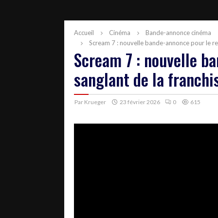
Accueil
Cinéma
Bande-annonce cinéma
Scream 7 : nouvelle bande-annonce pour le ret
Scream 7 : nouvelle b
sanglant de la franchi
Par
Krueger
23 février 2026
0
615