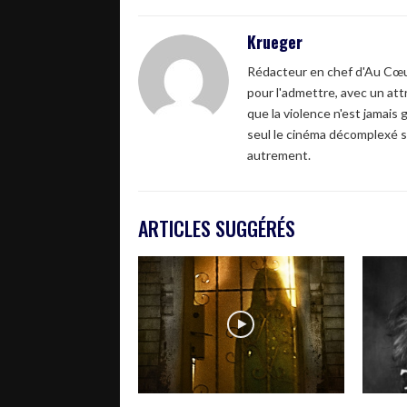
Krueger
Rédacteur en chef d'Au Cœur
pour l'admettre, avec un attr
que la violence n'est jamais 
seul le cinéma décomplexé s
autrement.
ARTICLES SUGGÉRÉS