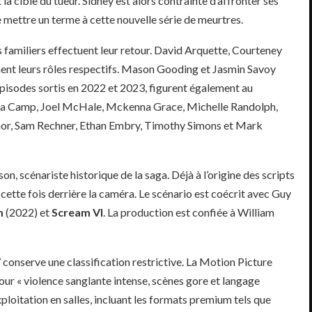
 la cible du tueur. Sidney est alors contrainte d’affronter ses
 mettre un terme à cette nouvelle série de meurtres.
familiers effectuent leur retour. David Arquette, Courteney
nent leurs rôles respectifs. Mason Gooding et Jasmin Savoy
pisodes sortis en 2022 et 2023, figurent également au
Anna Camp, Joel McHale, Mckenna Grace, Michelle Randolph,
or, Sam Rechner, Ethan Embry, Timothy Simons et Mark
on, scénariste historique de la saga. Déjà à l’origine des scripts
e cette fois derrière la caméra. Le scénario est coécrit avec Guy
m
(2022) et
Scream VI
. La production est confiée à William
7
conserve une classification restrictive. La Motion Picture
our « violence sanglante intense, scènes gore et langage
exploitation en salles, incluant les formats premium tels que