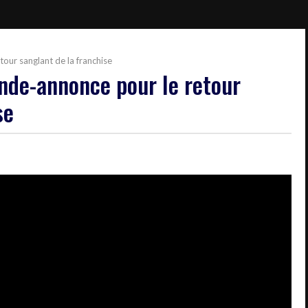
our sanglant de la franchise
ande-annonce pour le retour
se