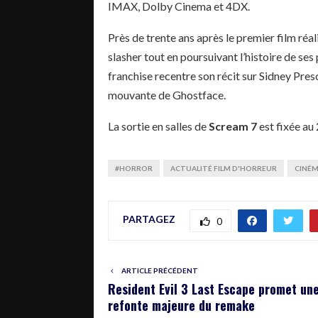
IMAX, Dolby Cinema et 4DX.
Près de trente ans après le premier film réa
slasher tout en poursuivant l’histoire de s
franchise recentre son récit sur Sidney Presc
mouvante de Ghostface.
La sortie en salles de
Scream 7
est fixée au 
#HORROR
ACTUALITÉ FILM D'HORREUR
CINÉ
PARTAGEZ
0
ARTICLE PRÉCÉDENT
Resident Evil 3 Last Escape promet un
refonte majeure du remake