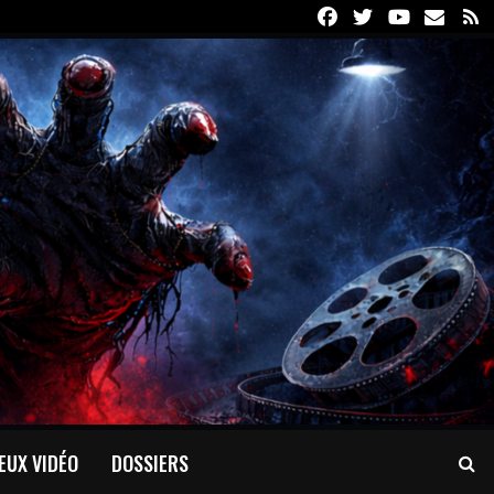
Facebook
Twitter
Youtube
Email
R
EUX VIDÉO
DOSSIERS