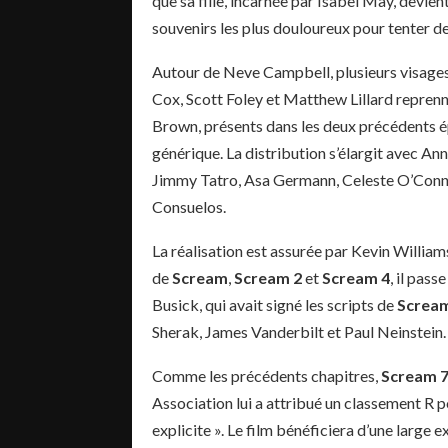
que sa fille, incarnée par Isabel May, devient
souvenirs les plus douloureux pour tenter de
Autour de Neve Campbell, plusieurs visages 
Cox, Scott Foley et Matthew Lillard repren
Brown, présents dans les deux précédents é
générique. La distribution s’élargit avec 
Jimmy Tatro, Asa Germann, Celeste O’Conn
Consuelos.
La réalisation est assurée par Kevin Williams
de
Scream
,
Scream 2
et
Scream 4
, il pass
Busick, qui avait signé les scripts de
Screa
Sherak, James Vanderbilt et Paul Neinstein.
Comme les précédents chapitres,
Scream 
Association lui a attribué un classement R p
explicite ». Le film bénéficiera d’une large 