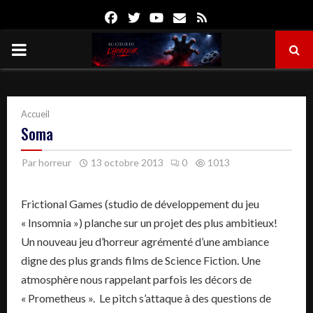
Facebook
Twitter
Youtube
Email
Rss
PRIMARY
MENU
Accueil
Soma
Par
horreur
13 octobre 2013
0
1013
Frictional Games (studio de développement du jeu
« Insomnia ») planche sur un projet des plus ambitieux!
Un nouveau jeu d’horreur agrémenté d’une ambiance
digne des plus grands films de Science Fiction. Une
atmosphère nous rappelant parfois les décors de
« Prometheus ». Le pitch s’attaque à des questions de