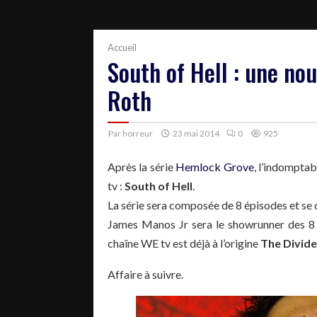
Accueil
South of Hell : une nou
Roth
Par
horreur
23 mai 2014
0
925
Après la série
Hemlock Grove
, l’indomptab
tv :
South of Hell
.
La série sera composée de 8 épisodes et se
James Manos Jr sera le showrunner des 8
chaîne WE tv est déjà à l’origine
The Divid
Affaire à suivre.