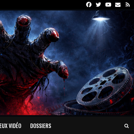
Facebook
Twitter
Youtube
Email
R
EUX VIDÉO
DOSSIERS