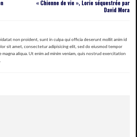
en
« Chienne de vie », Lorie séquestrée par
David Mora
datat non proident, sunt in culpa qui officia deserunt mollit anim id
or sit amet, consectetur adipisicing elit, sed do eiusmod tempor
re magna aliqua. Ut enim ad minim veniam, quis nostrud exercitation
.