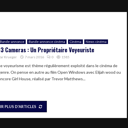
Bande-annonce
Bande-annonce cinéma
Cinéma
News cinéma
13 Cameras : Un Propriétaire Voyeuriste
Par
Krueger
7 mars 2016
0
1585
Le voyeurisme est thème régulièrement exploité dans le cinéma de
genre. On pense en autre au film Open Windows avec Elijah wood ou
encore Girl House, réalisé par Trevor Matthews...
IR PLUS D'ARTICLES