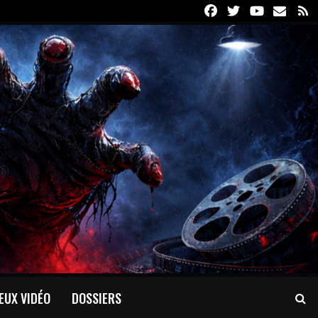
Facebook
Twitter
Youtube
Email
R
EUX VIDÉO
DOSSIERS