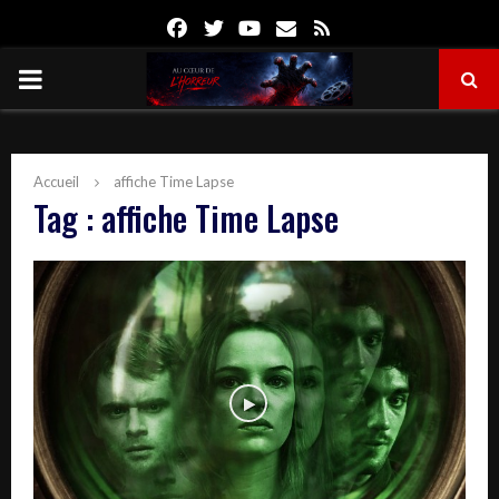
Facebook
Twitter
Youtube
Email
Rss
PRIMARY
MENU
Accueil
affiche Time Lapse
Tag : affiche Time Lapse