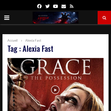
Facebook
Twitter
Youtube
Email
Rss
PRIMARY
MENU
Accueil
Alexia Fast
Tag : Alexia Fast