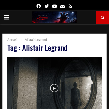
Facebook
Twitter
Youtube
Email
Rss
PRIMARY
MENU
Accueil
Alistair Legrand
Tag : Alistair Legrand