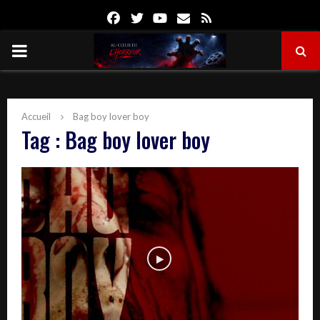
Facebook
Twitter
Youtube
Email
Rss
PRIMARY
MENU
Accueil
Bag boy lover boy
Tag : Bag boy lover boy