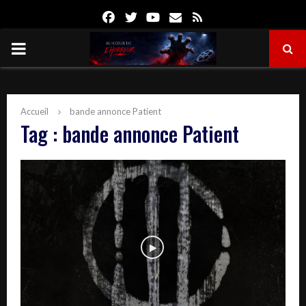
Facebook
Twitter
Youtube
Email
Rss
PRIMARY
MENU
Accueil
bande annonce Patient
Tag : bande annonce Patient