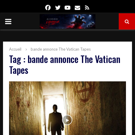
Facebook
Twitter
Youtube
Email
Rss
PRIMARY
MENU
Accueil
bande annonce The Vatican Tapes
Tag : bande annonce The Vatican
Tapes