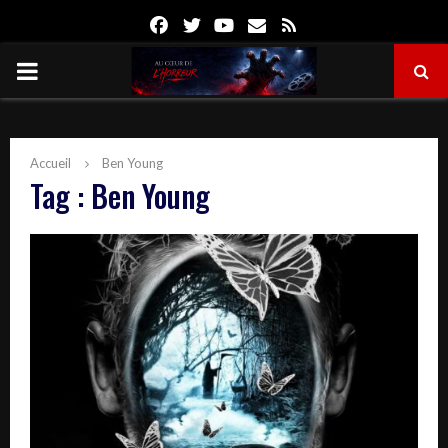
Facebook
Twitter
Youtube
Email
Rss
PRIMARY
MENU
Accueil
Ben Young
Tag : Ben Young