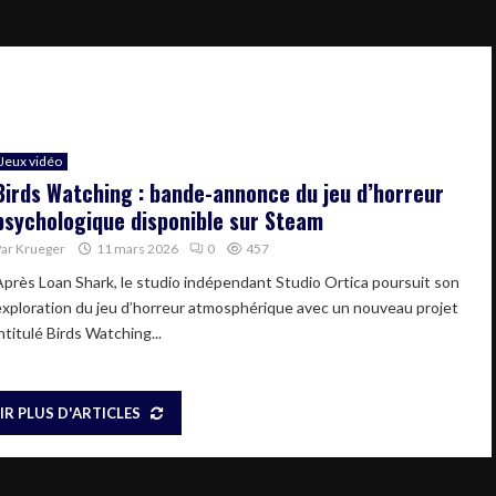
Jeux vidéo
Birds Watching : bande-annonce du jeu d’horreur
psychologique disponible sur Steam
Par
Krueger
11 mars 2026
0
457
Après Loan Shark, le studio indépendant Studio Ortica poursuit son
exploration du jeu d’horreur atmosphérique avec un nouveau projet
ntitulé Birds Watching...
IR PLUS D'ARTICLES