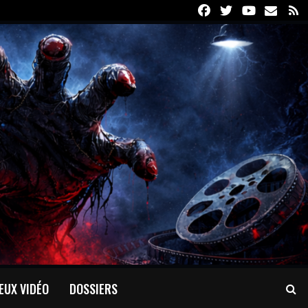
Facebook
Twitter
Youtube
Email
R
EUX VIDÉO
DOSSIERS