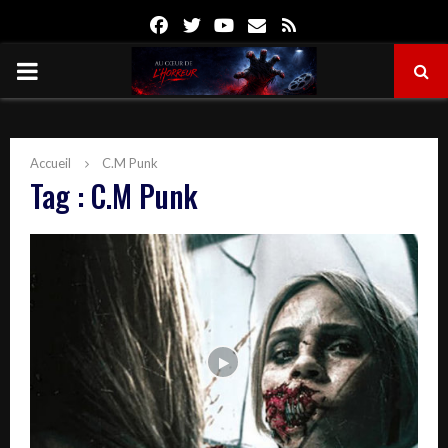
Facebook
Twitter
Youtube
Email
Rss
PRIMARY
MENU
Accueil
C.M Punk
Tag : C.M Punk