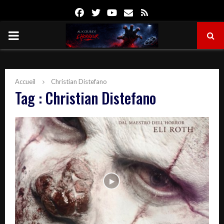
Facebook
Twitter
Youtube
Email
Rss
PRIMARY
MENU
Accueil
Christian Distefano
Tag : Christian Distefano