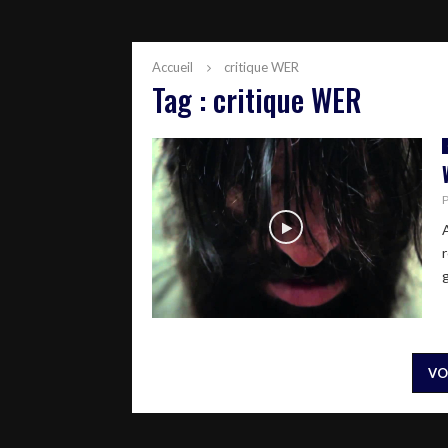
Accueil
critique WER
Tag : critique WER
A
r
g
VO