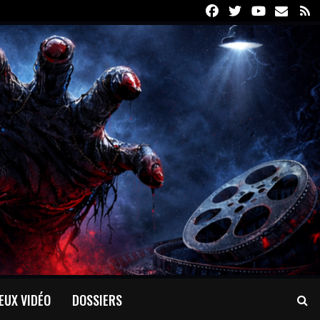
Facebook
Twitter
Youtube
Email
R
EUX VIDÉO
DOSSIERS