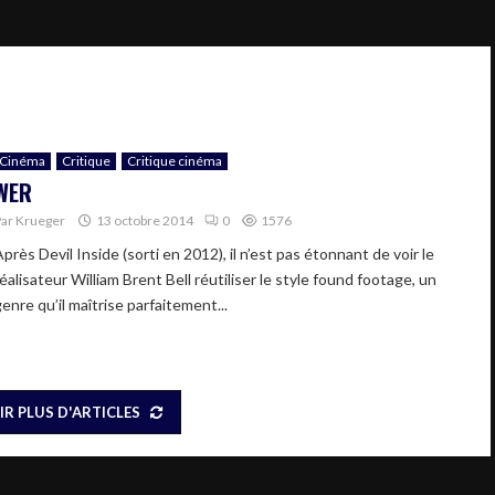
Cinéma
Critique
Critique cinéma
WER
Par
Krueger
13 octobre 2014
0
1576
près Devil Inside (sorti en 2012), il n’est pas étonnant de voir le
éalisateur William Brent Bell réutiliser le style found footage, un
enre qu’il maîtrise parfaitement...
IR PLUS D'ARTICLES