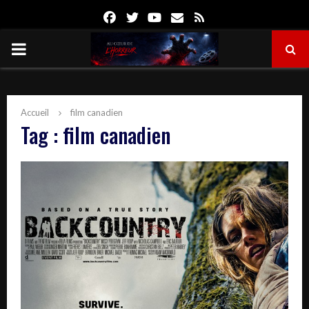
Facebook
Twitter
Youtube
Email
Rss
PRIMARY
MENU
Accueil
film canadien
Tag : film canadien