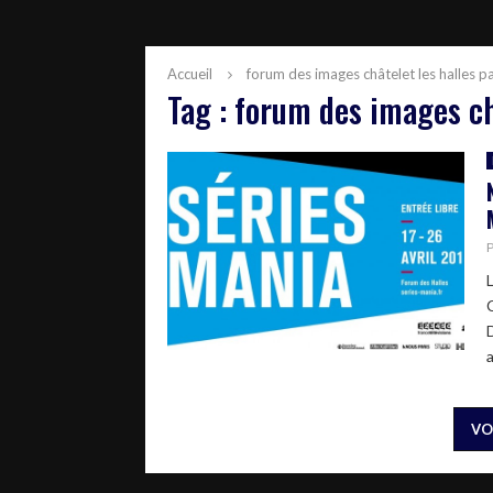
Accueil
forum des images châtelet les halles pa
Tag : forum des images ch
VO