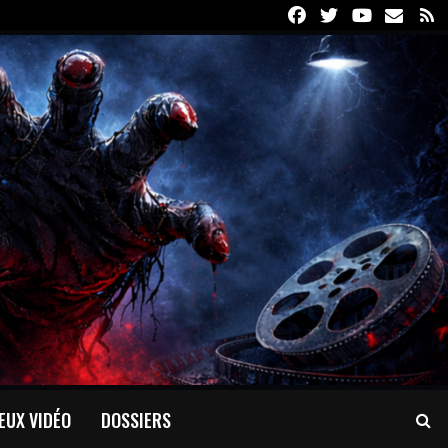
Facebook
Twitter
Youtube
Email
R
EUX VIDÉO
DOSSIERS