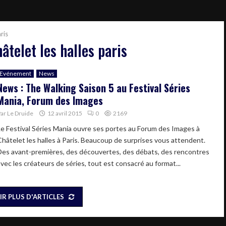
ris
âtelet les halles paris
Evénement
News
News : The Walking Saison 5 au Festival Séries
Mania, Forum des Images
Par
Le Druide
12 avril 2015
0
2169
Le Festival Séries Mania ouvre ses portes au Forum des Images à
Châtelet les halles à Paris. Beaucoup de surprises vous attendent.
Des avant-premières, des découvertes, des débats, des rencontres
avec les créateurs de séries, tout est consacré au format...
IR PLUS D'ARTICLES