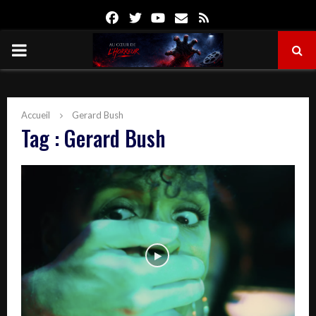
Facebook
Twitter
Youtube
Email
Rss
PRIMARY
MENU
Accueil
Gerard Bush
Tag : Gerard Bush