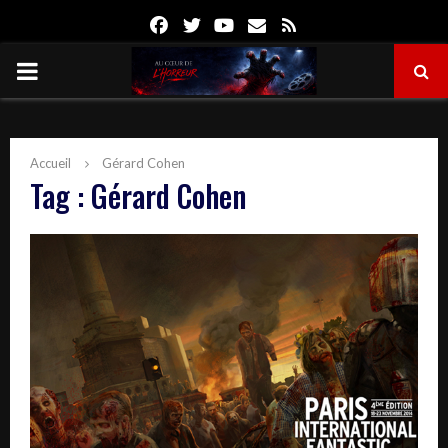
Facebook
Twitter
Youtube
Email
Rss
PRIMARY
MENU
Accueil
Gérard Cohen
Tag : Gérard Cohen