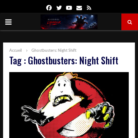
Facebook
Twitter
Youtube
Email
Rss
PRIMARY
MENU
Accueil
Ghostbusters: Night Shift
Tag : Ghostbusters: Night Shift