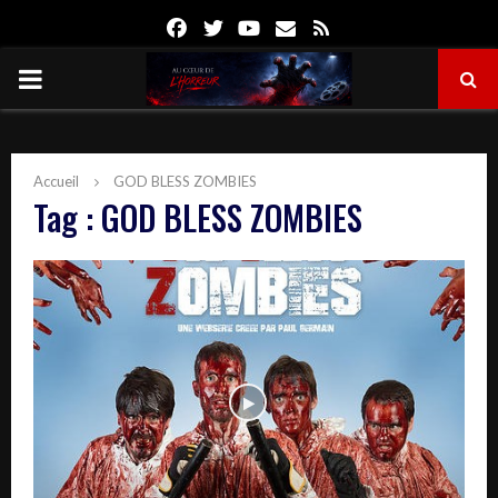
Facebook
Twitter
Youtube
Email
Rss
PRIMARY
MENU
Accueil
GOD BLESS ZOMBIES
Tag : GOD BLESS ZOMBIES