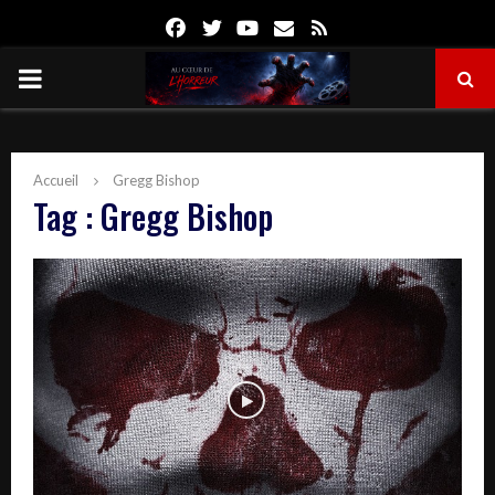
Facebook
Twitter
Youtube
Email
Rss
PRIMARY
MENU
Accueil
Gregg Bishop
Tag : Gregg Bishop