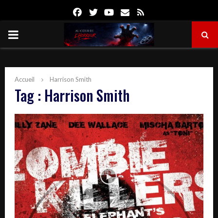
Facebook
Twitter
Youtube
Email
Rss
PRIMARY
MENU
Accueil
Harrison Smith
Tag : Harrison Smith