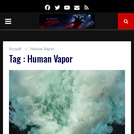
Facebook
Twitter
Youtube
Email
Rss
PRIMARY
MENU
Accueil
Human Vapor
Tag : Human Vapor