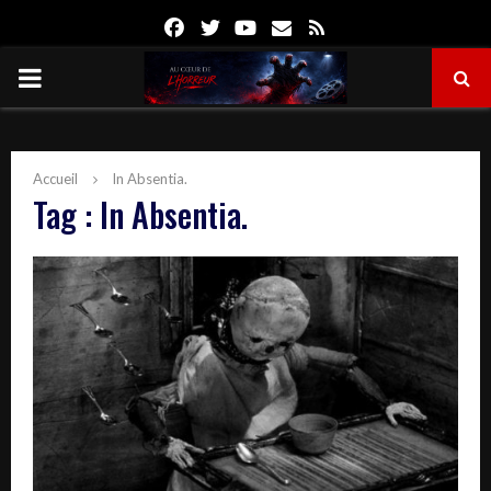
Facebook
Twitter
Youtube
Email
Rss
PRIMARY
MENU
Accueil
In Absentia.
Tag : In Absentia.