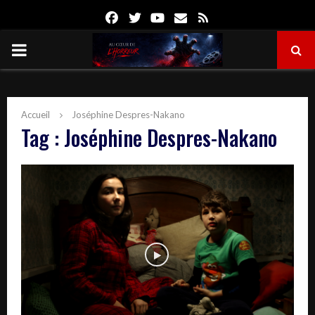
Facebook
Twitter
Youtube
Email
Rss
PRIMARY
MENU
Accueil
Joséphine Despres-Nakano
Tag : Joséphine Despres-Nakano